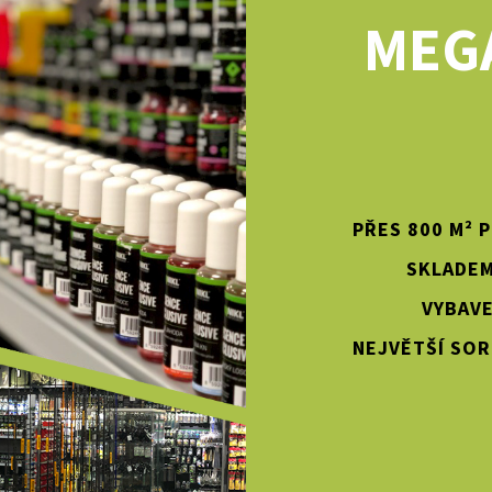
MEG
PŘES 800 M² 
SKLADEM
VYBAVE
NEJVĚTŠÍ SOR