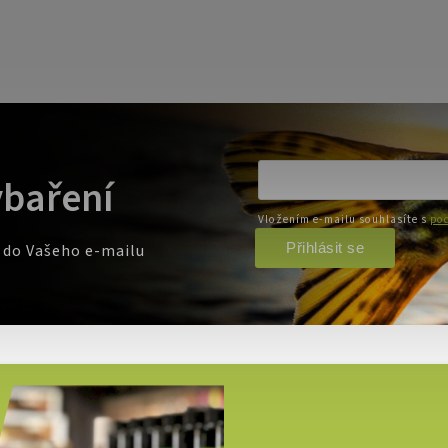
ybaření
Vložením e-mailu souhlasíte s
pod
Přihlásit se
e do Vašeho e-mailu