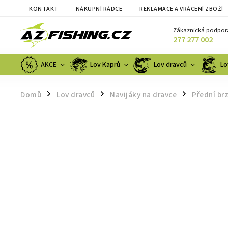
KONTAKT
NÁKUPNÍ RÁDCE
REKLAMACE A VRÁCENÍ ZBOŽÍ
Zákaznická podpor
277 277 002
AKCE
Lov Kaprů
Lov dravců
Lo
Domů
Lov dravců
Navijáky na dravce
Přední br
/
/
/