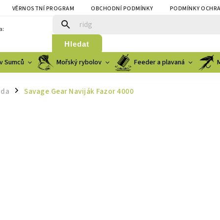
VĚRNOSTNÍ PROGRAM
OBCHODNÍ PODMÍNKY
PODMÍNKY OCHRA
a:
Hledat
v Sumců
Mořský rybolov
Feeder a plavaná
zda
Savage Gear Naviják Fazor 4000
/