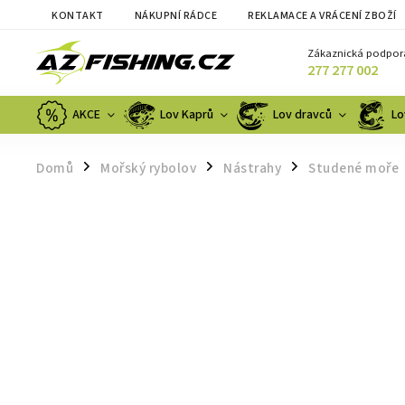
KONTAKT
NÁKUPNÍ RÁDCE
REKLAMACE A VRÁCENÍ ZBOŽÍ
Zákaznická podpor
277 277 002
AKCE
Lov Kaprů
Lov dravců
Lo
Domů
Mořský rybolov
Nástrahy
Studené moře
/
/
/