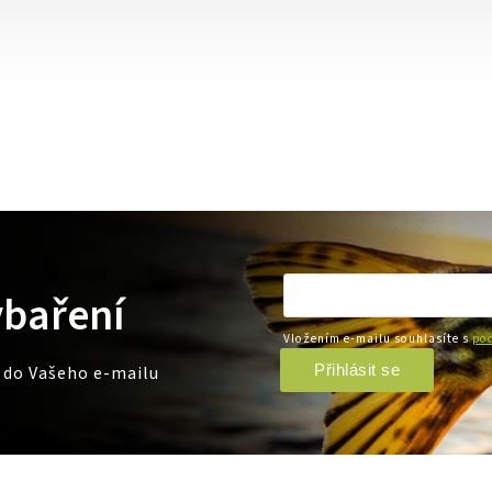
ybaření
Vložením e-mailu souhlasíte s
pod
Přihlásit se
e do Vašeho e-mailu