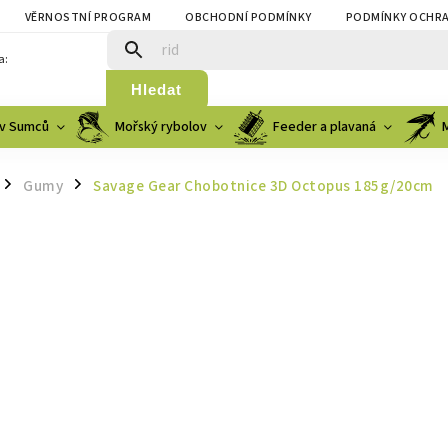
VĚRNOSTNÍ PROGRAM
OBCHODNÍ PODMÍNKY
PODMÍNKY OCHRA
a:
Hledat
v Sumců
Mořský rybolov
Feeder a plavaná
Gumy
Savage Gear Chobotnice 3D Octopus 185g/20cm
/
/