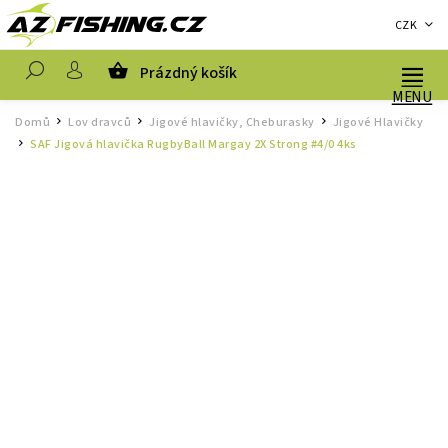
CZK
Prázdný košík
Hledat
Domů
Lov dravců
Jigové hlavičky, Cheburasky
Jigové Hlavičky
/
/
/
SAF Jigová hlavička RugbyBall Margay 2X Strong #4/0 4ks
/