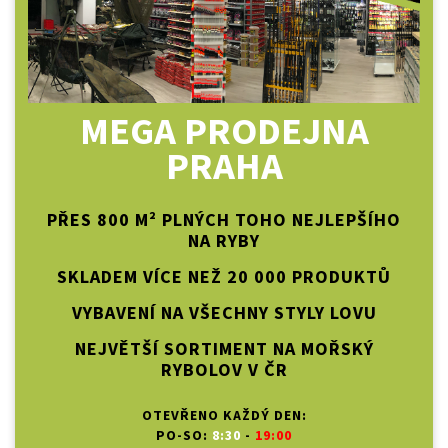
MEGA PRODEJNA
PRAHA
PŘES 800 M² PLNÝCH TOHO NEJLEPŠÍHO
NA RYBY
SKLADEM VÍCE NEŽ 20 000 PRODUKTŮ
VYBAVENÍ NA VŠECHNY STYLY LOVU
NEJVĚTŠÍ SORTIMENT NA MOŘSKÝ
RYBOLOV V ČR
OTEVŘENO KAŽDÝ DEN:
PO-SO:
8:30
-
19:00