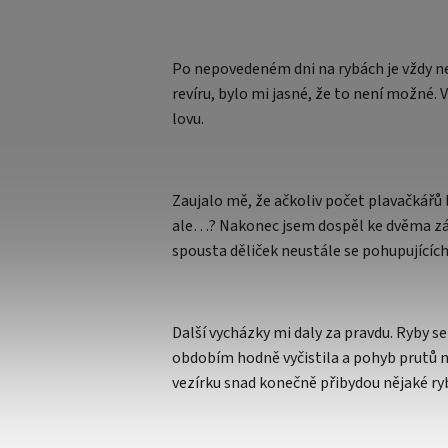
Po nepovedeném dni na rybách je vždy ne
revíru, bylo mi jasné, že to není možné.
lovu.
Zaujalo mě, že ačkoliv počet plavačkářů l
ale…? Nakonec jsem dospěl ke dvěma zákl
spousta děliček neustále se pohupujících
Další vycházky mi daly za pravdu. Ryby s
obdobím hodně vyčistila a pohyb prutů n
vezírku snad konečně přibydou nějaké ry