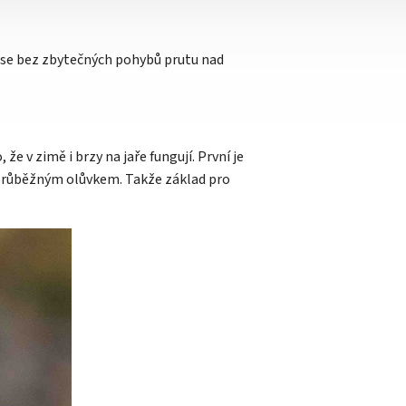
e se bez zbytečných pohybů prutu nad
 v zimě i brzy na jaře fungují. První je
s průběžným olůvkem. Takže základ pro