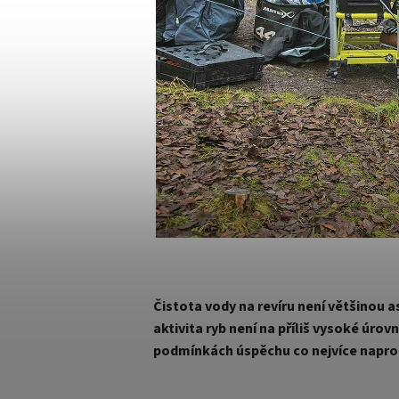
Čistota vody na revíru není většinou 
aktivita ryb není na příliš vysoké úrov
podmínkách úspěchu co nejvíce napro