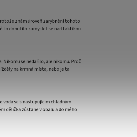
e protože znám úroveň zarybnění tohoto
mě to donutilo zamyslet se nad taktikou
ole. Nikomu se nedařilo, ale nikomu. Proč
ížděly na krmná místa, nebo je ta
ože voda se s nastupujícím chladným
rém dělička zůstane v obalu a do mého