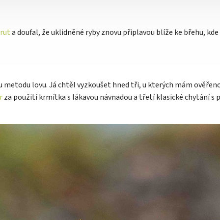
rut
a doufal, že uklidněné ryby znovu připlavou blíže ke břehu, kd
metodu lovu. Já chtěl vyzkoušet hned tři, u kterých mám ověřeno, že
r
za použití krmítka s lákavou návnadou a třetí klasické chytání 