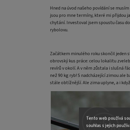
Hned na úvod našeho povídání se musím 
jsou pro mne termíny, které mi přijdou j
chytání. Investoval jsem spoustu času do
rybolovu.
Začátkem minulého roku skončil jeden sta
obrovský kus práce: celou lokalitu zveleb
revírů v okolí. A v něm zůstala i slušná 
než 90 kg ryb! S nadcházející zimou ale b
stále obtížnější. Ale zima uplyne, a i když
Tento web používá sou
souhlas s jejich použív