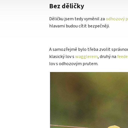
Bez děličky
Děličku jsem tedy vyměnil za
odhozový p
hlavami budou cítit bezpečněji.
A samozřejmě bylo třeba zvolit správnou 
klasický lov s
wagglerem
, druhý na
feede
lov s odhozovým prutem.