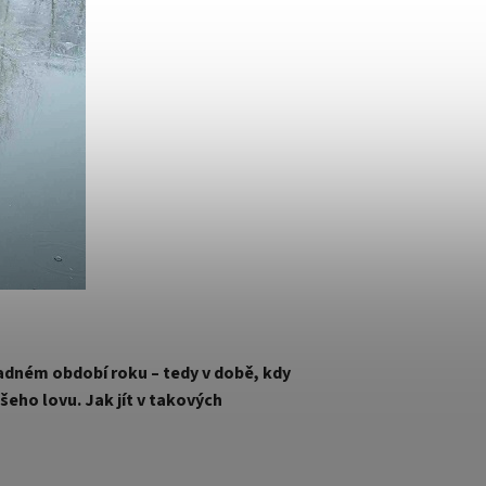
ladném období roku – tedy v době, kdy
ašeho lovu. Jak jít v takových