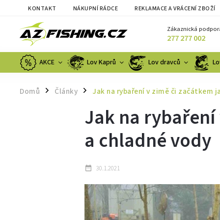
KONTAKT
NÁKUPNÍ RÁDCE
REKLAMACE A VRÁCENÍ ZBOŽÍ
Zákaznická podpor
277 277 002
AKCE
Lov Kaprů
Lov dravců
Lo
Domů
Články
Jak na rybaření v zimě či začátkem j
/
/
Jak na rybaření 
a chladné vody
30.1.2021