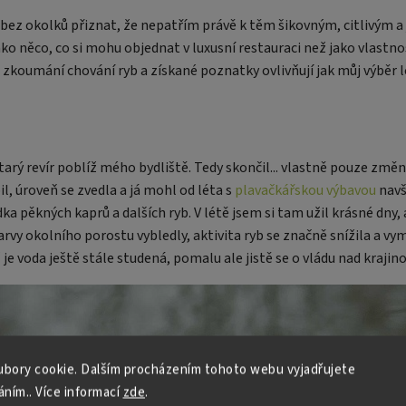
bez okolků přiznat, že nepatřím právě k těm šikovným, citlivým 
ako něco, co si mohu objednat v luxusní restauraci než jako vlastn
 zkoumání chování ryb a získané poznatky ovlivňují jak můj výběr lo
rý revír poblíž mého bydliště. Tedy skončil... vlastně pouze změn
il, úroveň se zvedla a já mohl od léta s
plavačkářskou výbavou
navš
řádka pěkných kaprů a dalších ryb. V létě jsem si tam užil krásné dny
arvy okolního porostu vybledly, aktivita ryb se značně snížila a v
 je voda ještě stále studená, pomalu ale jistě se o vládu nad krajino
bory cookie. Dalším procházením tohoto webu vyjadřujete
áním.. Více informací
zde
.