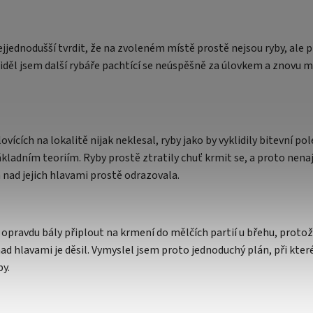
jjednodušší tvrdit, že na zvoleném místě prostě nejsou ryby, al
 Viděl jsem další rybáře pachtící se neúspěšně za úlovkem a znovu 
ovících na lokalitě nijak neklesal, ryby jako by vyklidily bitevní p
adním teoriím. Ryby prostě ztratily chuť krmit se, a proto nenaj
 nad jejich hlavami prostě odrazovala.
e opravdu bály připlout na krmení do mělčích partií u břehu, prot
ad hlavami je děsil. Vymyslel jsem proto jednoduchý plán, při kte
by.