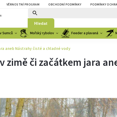
VĚRNOSTNÍ PROGRAM
OBCHODNÍ PODMÍNKY
PODMÍNKY OCHRA
a:
Hledat
v Sumců
Mořský rybolov
Feeder a plavaná
ara aneb Nástrahy čisté a chladné vody
v zimě či začátkem jara an