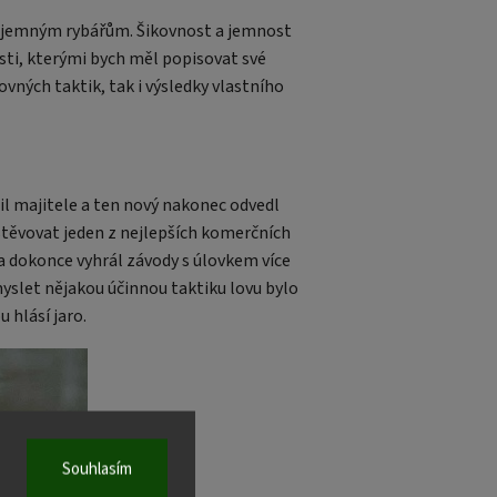
a jemným rybářům. Šikovnost a jemnost
osti, kterými bych měl popisovat své
vných taktik, tak i výsledky vlastního
il majitele a ten nový nakonec odvedl
těvovat jeden z nejlepších komerčních
, a dokonce vyhrál závody s úlovkem více
ymyslet nějakou účinnou taktiku lovu bylo
u hlásí jaro.
Souhlasím