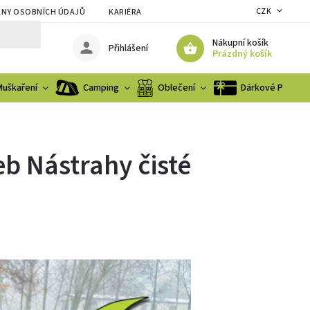
CZK
NY OSOBNÍCH ÚDAJŮ
KARIÉRA
Nákupní košík
Přihlášení
Prázdný košík
Muškaření
Camping
Oblečení
Dárkové Poukaz
eb Nástrahy čisté