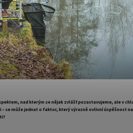
aspektem, nad kterým se nějak zvlášť pozastavujeme, ale v ch
ni – se může jednat o faktor, který výrazně ovlivní úspěšnost n
ti?