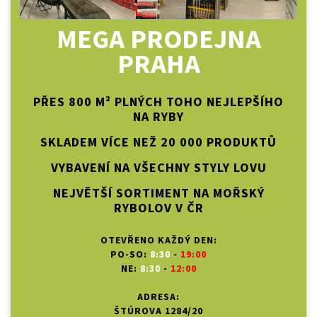
MEGA PRODEJNA
PRAHA
PŘES 800 M² PLNÝCH TOHO NEJLEPŠÍHO
NA RYBY
SKLADEM VÍCE NEŽ 20 000 PRODUKTŮ
VYBAVENÍ NA VŠECHNY STYLY LOVU
NEJVĚTŠÍ SORTIMENT NA MOŘSKÝ
RYBOLOV V ČR
OTEVŘENO KAŽDÝ DEN:
PO-SO:
8:30
-
19:00
NE:
8:30
-
12:00
ADRESA:
ŠTÚROVA 1284/20