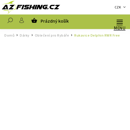
CZK
Prázdný košík
Hledat
Domů
Dárky
Oblečení pro Rybáře
Rukavice Delphin RWR Free
/
/
/