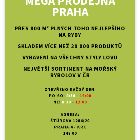
MEGA PRODEJNA
PRAHA
PŘES 800 M² PLNÝCH TOHO NEJLEPŠÍHO
NA RYBY
SKLADEM VÍCE NEŽ 20 000 PRODUKTŮ
VYBAVENÍ NA VŠECHNY STYLY LOVU
NEJVĚTŠÍ SORTIMENT NA MOŘSKÝ
RYBOLOV V ČR
OTEVŘENO KAŽDÝ DEN:
PO-SO:
8:30
-
19:00
NE:
8:30
-
12:00
ADRESA:
ŠTÚROVA 1284/20
PRAHA 4 - KRČ
147 00