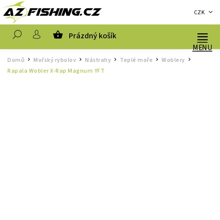
CZK
Prázdný košík
Hledat
Domů
Mořský rybolov
Nástrahy
Teplé moře
Woblery
/
/
/
/
/
Rapala Wobler X-Rap Magnum YFT