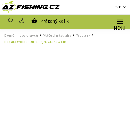
CZK
Prázdný košík
Hledat
Domů
Lov dravců
Vláčecí nástrahy
Woblery
/
/
/
/
Rapala Wobler Ultra Light Crank 3 cm