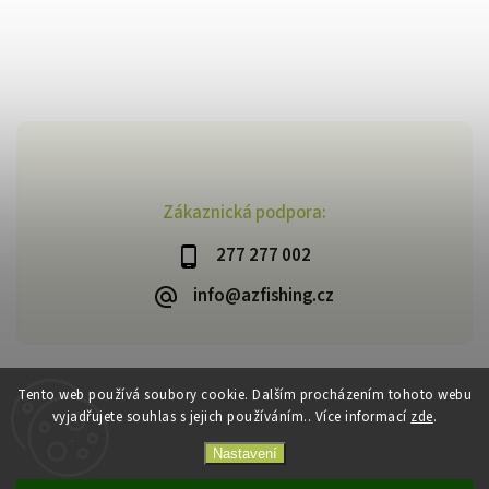
Zákaznická podpora:
277 277 002
info@azfishing.cz
Tento web používá soubory cookie. Dalším procházením tohoto webu
vyjadřujete souhlas s jejich používáním.. Více informací
zde
.
Copyright 2026
AzFishing.cz
. Všechna práva vyhrazena.
Vytvořil
Shoptet
| Design
Shoptak.cz
Nastavení