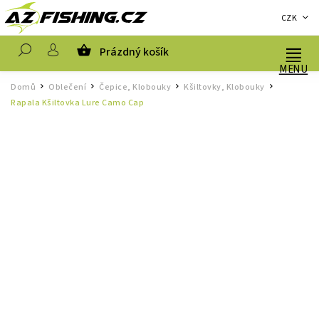
CZK
Prázdný košík
Hledat
Domů
Oblečení
Čepice, Klobouky
Kšiltovky, Klobouky
/
/
/
/
Rapala Kšiltovka Lure Camo Cap