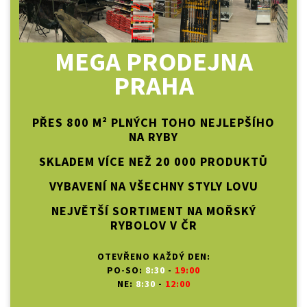
MEGA PRODEJNA
PRAHA
PŘES 800 M² PLNÝCH TOHO NEJLEPŠÍHO
NA RYBY
SKLADEM VÍCE NEŽ 20 000 PRODUKTŮ
VYBAVENÍ NA VŠECHNY STYLY LOVU
NEJVĚTŠÍ SORTIMENT NA MOŘSKÝ
RYBOLOV V ČR
OTEVŘENO KAŽDÝ DEN:
PO-SO:
8:30
-
19:00
NE:
8:30
-
12:00