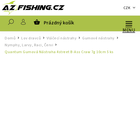
CZK
Prázdný košík
Hledat
Domů
Lov dravců
Vláčecí nástrahy
Gumové nástrahy
/
/
/
/
Nymphy, Larvy, Raci, Červi
/
Quantum Gumová Nástraha 4street B-Ass Craw 7g 10cm 5 ks