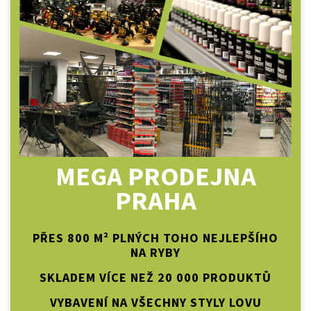
MEGA PRODEJNA
PRAHA
PŘES 800 M² PLNÝCH TOHO NEJLEPŠÍHO
NA RYBY
SKLADEM VÍCE NEŽ 20 000 PRODUKTŮ
VYBAVENÍ NA VŠECHNY STYLY LOVU