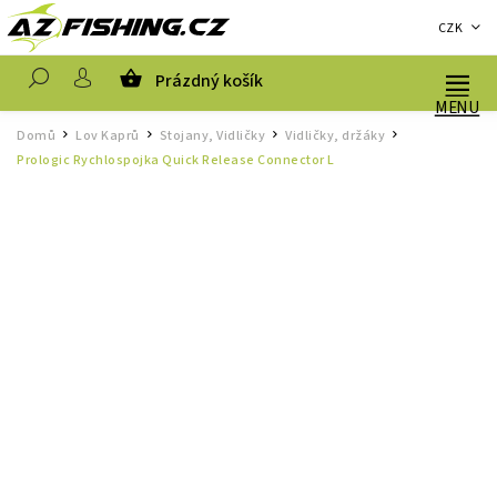
CZK
Prázdný košík
Hledat
Domů
Lov Kaprů
Stojany, Vidličky
Vidličky, držáky
/
/
/
/
Prologic Rychlospojka Quick Release Connector L