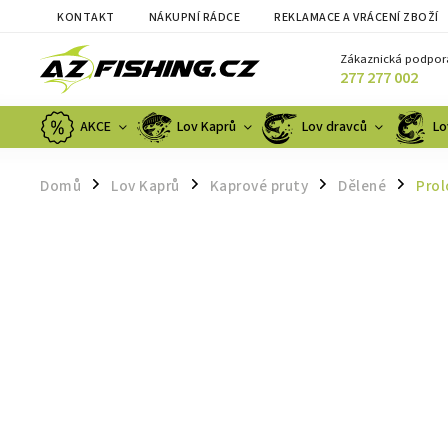
KONTAKT
NÁKUPNÍ RÁDCE
REKLAMACE A VRÁCENÍ ZBOŽÍ
Zákaznická podpor
277 277 002
AKCE
Lov Kaprů
Lov dravců
Lo
Domů
Lov Kaprů
Kaprové pruty
Dělené
Prol
/
/
/
/