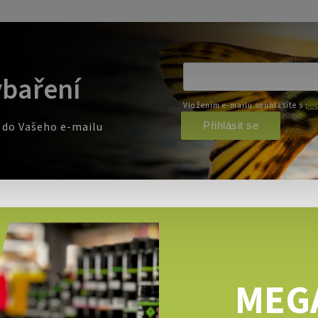
ybaření
Vložením e-mailu souhlasíte s
pod
Přihlásit se
e do Vašeho e-mailu
MEG