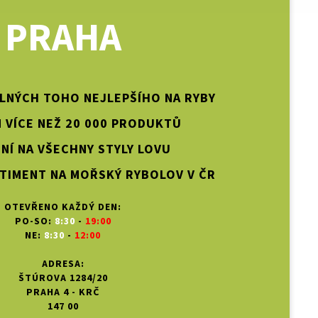
PRAHA
PLNÝCH TOHO NEJLEPŠÍHO NA RYBY
 VÍCE NEŽ 20 000 PRODUKTŮ
NÍ NA VŠECHNY STYLY LOVU
TIMENT NA MOŘSKÝ RYBOLOV V ČR
OTEVŘENO KAŽDÝ DEN:
PO-SO:
8:30
-
19:00
NE:
8:30
-
12:00
ADRESA:
ŠTÚROVA 1284/20
PRAHA 4 - KRČ
147 00