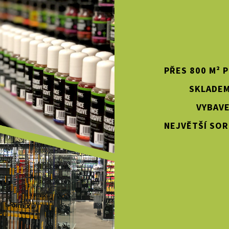
PŘES 800 M² 
SKLADEM
VYBAVE
NEJVĚTŠÍ SOR