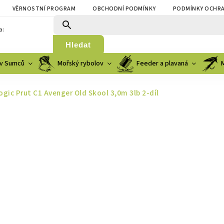
VĚRNOSTNÍ PROGRAM
OBCHODNÍ PODMÍNKY
PODMÍNKY OCHRA
a:
Hledat
v Sumců
Mořský rybolov
Feeder a plavaná
ogic Prut C1 Avenger Old Skool 3,0m 3lb 2-díl