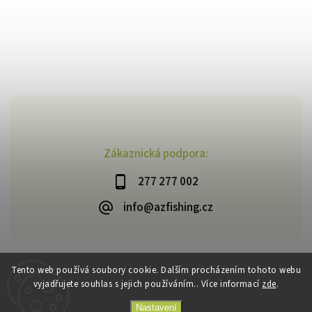
Zákaznická podpora:
277 277 002
info@azfishing.cz
Tento web používá soubory cookie. Dalším procházením tohoto webu
vyjadřujete souhlas s jejich používáním.. Více informací
zde
.
Copyright 2026
AzFishing.cz
. Všechna práva vyhrazena.
Vytvořil
Shoptet
| Design
Shoptak.cz
Nastavení