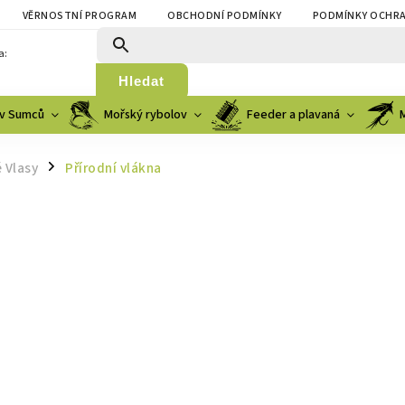
VĚRNOSTNÍ PROGRAM
OBCHODNÍ PODMÍNKY
PODMÍNKY OCHRA
a:
Hledat
v Sumců
Mořský rybolov
Feeder a plavaná
 Vlasy
Přírodní vlákna
/