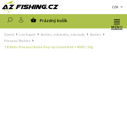
CZK
Prázdný košík
Hledat
Domů
Lov Kaprů
Boilies, nástrahy, návnady
Boilies
/
/
/
/
Plovoucí Boilies
/
TB Baits Plovoucí Boilie Pop-Up Grand Krill + NHDC 50g