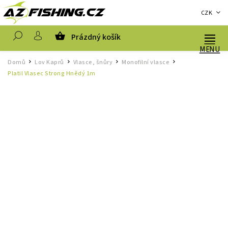
CZK
Prázdný košík
Hledat
Domů
Lov Kaprů
Vlasce, šnůry
Monofilní vlasce
/
/
/
/
Platil Vlasec Strong Hnědý 1m