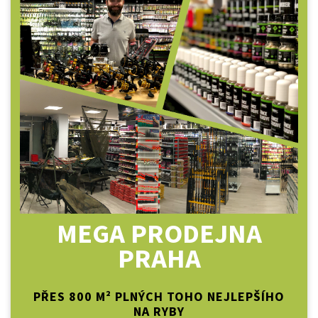
MEGA PRODEJNA
PRAHA
PŘES 800 M² PLNÝCH TOHO NEJLEPŠÍHO
NA RYBY