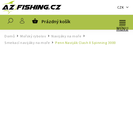
CZK
Prázdný košík
Hledat
Domů
Mořský rybolov
Navijáky na moře
/
/
/
Smekací navijáky na moře
Penn Naviják Clash II Spinning 3000
/