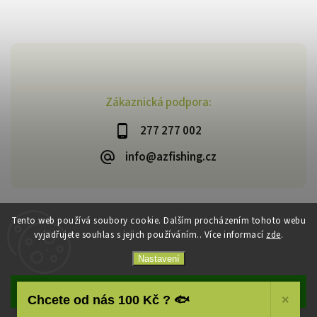
Zákaznická podpora:
277 277 002
info@azfishing.cz
Tento web používá soubory cookie. Dalším procházením tohoto webu
vyjadřujete souhlas s jejich používáním.. Více informací
zde
.
Copyright 2026
AzFishing.cz
. Všechna práva vyhrazena.
Vytvořil
Shoptet
| Design
Shoptak.cz
Nastavení
Souhlasím
Chcete od nás 100 Kč ? 🐟
×