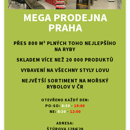
MEGA PRODEJNA
PRAHA
PŘES 800 M² PLNÝCH TOHO NEJLEPŠÍHO
NA RYBY
SKLADEM VÍCE NEŽ 20 000 PRODUKTŮ
VYBAVENÍ NA VŠECHNY STYLY LOVU
NEJVĚTŠÍ SORTIMENT NA MOŘSKÝ
RYBOLOV V ČR
OTEVŘENO KAŽDÝ DEN:
PO-SO:
8:30
-
19:00
NE:
8:30
-
12:00
ADRESA:
ŠTÚROVA 1284/20