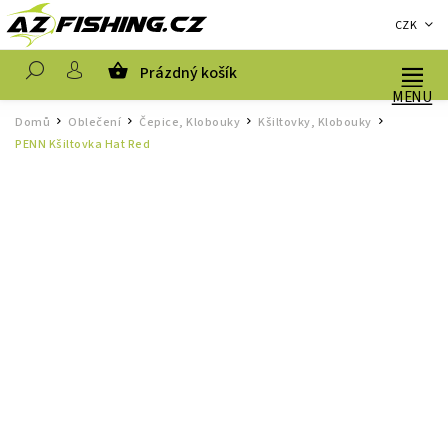
CZK
Prázdný košík
Hledat
Domů
Oblečení
Čepice, Klobouky
Kšiltovky, Klobouky
/
/
/
/
PENN Kšiltovka Hat Red