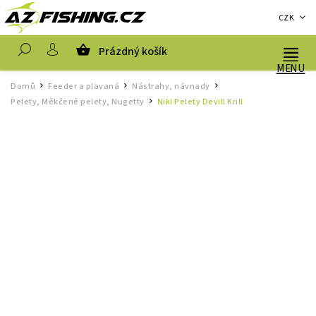
CZK
Prázdný košík
Hledat
Domů
Feeder a plavaná
Nástrahy, návnady
/
/
/
Pelety, Měkčené pelety, Nugetty
Nikl Pelety Devill Krill
/