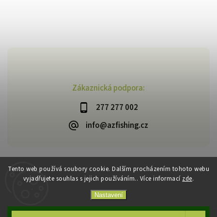
Zákaznická podpora:
277 277 002
info@azfishing.cz
Tento web používá soubory cookie. Dalším procházením tohoto webu
vyjadřujete souhlas s jejich používáním.. Více informací
zde
.
Copyright 2026
AzFishing.cz
. Všechna práva vyhrazena.
Vytvořil
Shoptet
| Design
Shoptak.cz
Nastavení