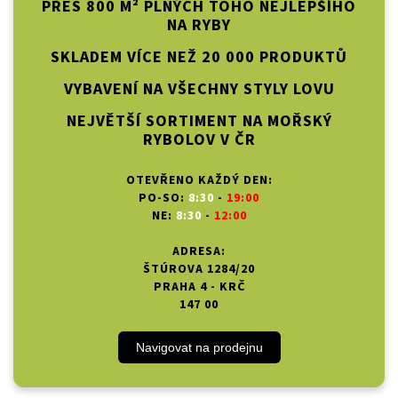
PŘES 800 M² PLNÝCH TOHO NEJLEPŠÍHO
NA RYBY
SKLADEM VÍCE NEŽ 20 000 PRODUKTŮ
VYBAVENÍ NA VŠECHNY STYLY LOVU
NEJVĚTŠÍ SORTIMENT NA MOŘSKÝ
RYBOLOV V ČR
OTEVŘENO KAŽDÝ DEN:
PO-SO:
8:30
-
19:00
NE:
8:30
-
12:00
ADRESA:
ŠTÚROVA 1284/20
PRAHA 4 - KRČ
147 00
Navigovat na prodejnu