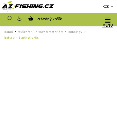
CZK
Prázdný košík
Hledat
Domů
Muškaření
Vázací Materiály
Dubbingy
/
/
/
/
Natural + Synthetic Mix