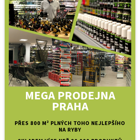
MEGA PRODEJNA
PRAHA
PŘES 800 M² PLNÝCH TOHO NEJLEPŠÍHO
NA RYBY