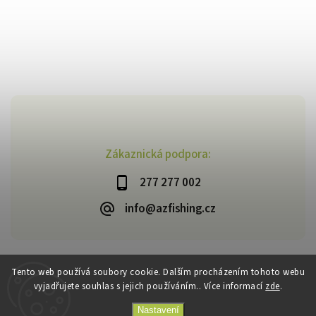
Zákaznická podpora:
277 277 002
info@azfishing.cz
Tento web používá soubory cookie. Dalším procházením tohoto webu
vyjadřujete souhlas s jejich používáním.. Více informací
zde
.
Copyright 2026
AzFishing.cz
. Všechna práva vyhrazena.
Vytvořil
Shoptet
| Design
Shoptak.cz
Nastavení