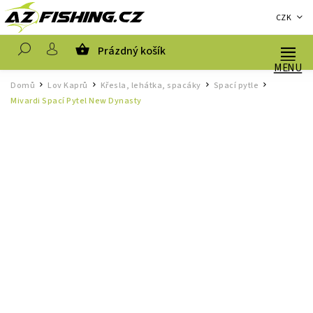
CZK
Prázdný košík
Hledat
Domů
Lov Kaprů
Křesla, lehátka, spacáky
Spací pytle
/
/
/
/
Mivardi Spací Pytel New Dynasty