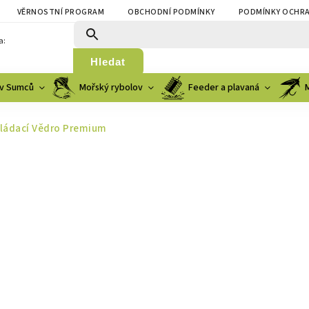
VĚRNOSTNÍ PROGRAM
OBCHODNÍ PODMÍNKY
PODMÍNKY OCHRA
a:
Hledat
v Sumců
Mořský rybolov
Feeder a plavaná
kládací Vědro Premium