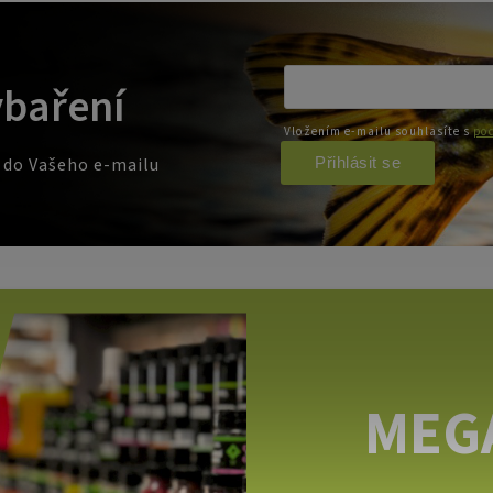
ybaření
Vložením e-mailu souhlasíte s
pod
Přihlásit se
e do Vašeho e-mailu
MEG