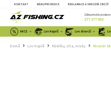
KONTAKT
NÁKUPNÍ RÁDCE
REKLAMACE A VRÁCENÍ ZBOŽÍ
Zákaznická podpor
277 277 002
AKCE
Lov Kaprů
Lov dravců
Lo
Domů
Lov Kaprů
Kbelíky, síta, misky
Mivardi S
/
/
/