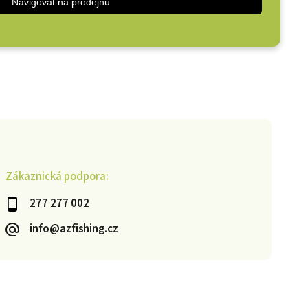
Navigovat na prodejnu
Zákaznická podpora:
277 277 002
info@azfishing.cz