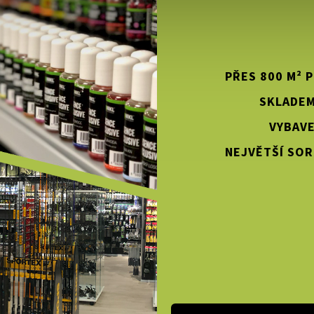
PŘES 800 M² 
SKLADEM
VYBAVE
NEJVĚTŠÍ SOR