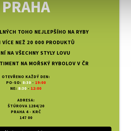
PRAHA
PLNÝCH TOHO NEJLEPŠÍHO NA RYBY
 VÍCE NEŽ 20 000 PRODUKTŮ
NÍ NA VŠECHNY STYLY LOVU
TIMENT NA MOŘSKÝ RYBOLOV V ČR
OTEVŘENO KAŽDÝ DEN:
PO-SO:
8:30
-
19:00
NE:
8:30
-
12:00
ADRESA:
ŠTÚROVA 1284/20
PRAHA 4 - KRČ
147 00