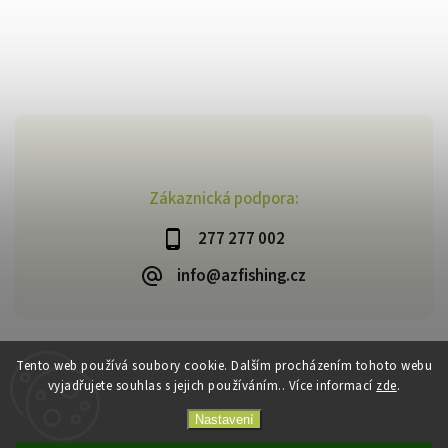
Zákaznická podpora:
277 277 002
info@azfishing.cz
Tento web používá soubory cookie. Dalším procházením tohoto webu
vyjadřujete souhlas s jejich používáním.. Více informací
zde
.
Copyright 2026
AzFishing.cz
. Všechna práva vyhrazena.
Vytvořil
Shoptet
| Design
Shoptak.cz
Nastavení