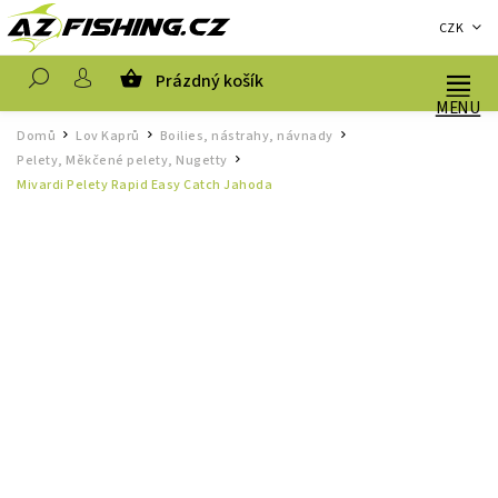
CZK
Prázdný košík
Hledat
Domů
Lov Kaprů
Boilies, nástrahy, návnady
/
/
/
Pelety, Měkčené pelety, Nugetty
/
Mivardi Pelety Rapid Easy Catch Jahoda