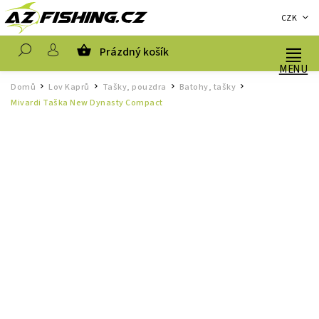
CZK
Prázdný košík
Hledat
Domů
Lov Kaprů
Tašky, pouzdra
Batohy, tašky
/
/
/
/
Mivardi Taška New Dynasty Compact