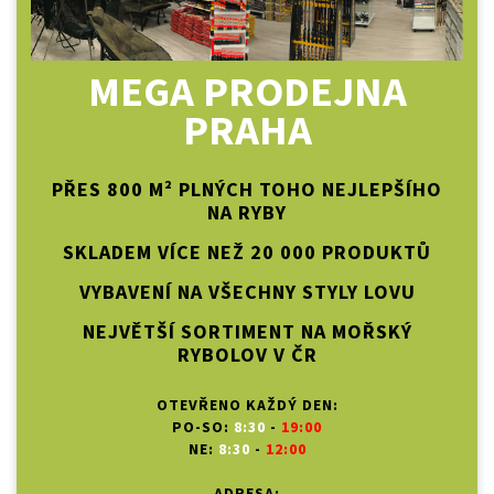
MEGA PRODEJNA
PRAHA
PŘES 800 M² PLNÝCH TOHO NEJLEPŠÍHO
NA RYBY
SKLADEM VÍCE NEŽ 20 000 PRODUKTŮ
VYBAVENÍ NA VŠECHNY STYLY LOVU
NEJVĚTŠÍ SORTIMENT NA MOŘSKÝ
RYBOLOV V ČR
OTEVŘENO KAŽDÝ DEN:
PO-SO:
8:30
-
19:00
NE:
8:30
-
12:00