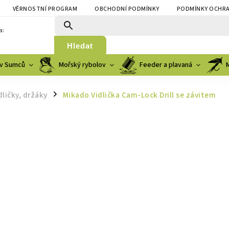
VĚRNOSTNÍ PROGRAM
OBCHODNÍ PODMÍNKY
PODMÍNKY OCHRA
a:
Hledat
v Sumců
Mořský rybolov
Feeder a plavaná
dličky, držáky
Mikado Vidlička Cam-Lock Drill se závitem
/