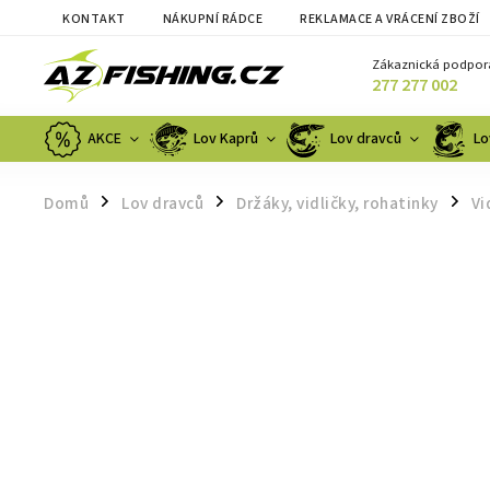
KONTAKT
NÁKUPNÍ RÁDCE
REKLAMACE A VRÁCENÍ ZBOŽÍ
Zákaznická podpor
277 277 002
AKCE
Lov Kaprů
Lov dravců
Lo
Domů
Lov dravců
Držáky, vidličky, rohatinky
Vi
/
/
/