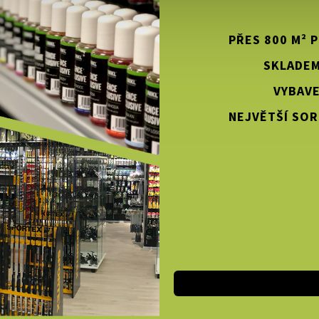
PŘES 800 M² 
SKLADEM
VYBAVE
NEJVĚTŠÍ SOR