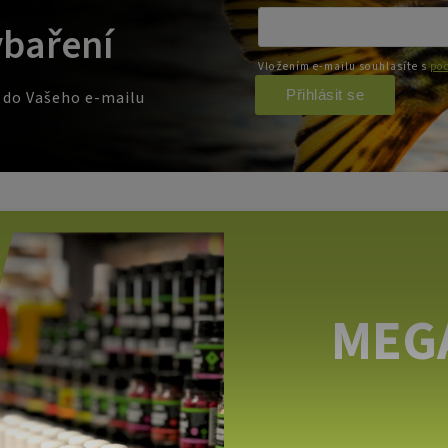
ybaření
Vložením e-mailu souhlasíte s
pod
Přihlásit se
e do Vašeho e-mailu
MEG