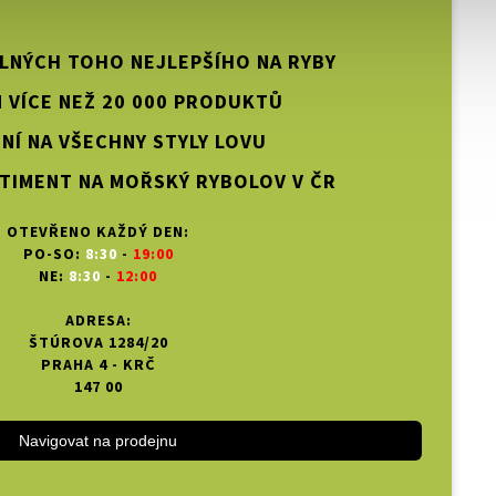
PLNÝCH TOHO NEJLEPŠÍHO NA RYBY
 VÍCE NEŽ 20 000 PRODUKTŮ
NÍ NA VŠECHNY STYLY LOVU
TIMENT NA MOŘSKÝ RYBOLOV V ČR
OTEVŘENO KAŽDÝ DEN:
PO-SO:
8:30
-
19:00
NE:
8:30
-
12:00
ADRESA:
ŠTÚROVA 1284/20
PRAHA 4 - KRČ
147 00
Navigovat na prodejnu