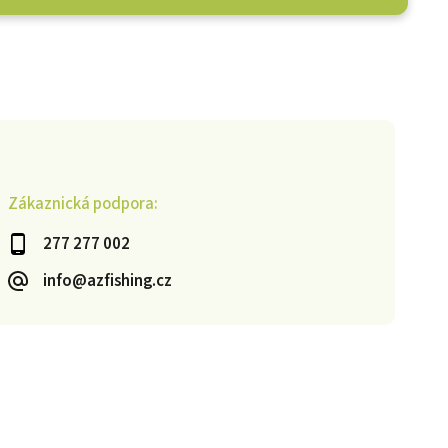
Zákaznická podpora:
277 277 002
info@azfishing.cz