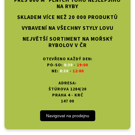
PŘES 800 M² PLNÝCH TOHO NEJLEPŠÍHO
NA RYBY
SKLADEM VÍCE NEŽ 20 000 PRODUKTŮ
VYBAVENÍ NA VŠECHNY STYLY LOVU
NEJVĚTŠÍ SORTIMENT NA MOŘSKÝ
RYBOLOV V ČR
OTEVŘENO KAŽDÝ DEN:
PO-SO:
8:30
-
19:00
NE:
8:30
-
12:00
ADRESA:
ŠTÚROVA 1284/20
PRAHA 4 - KRČ
147 00
Navigovat na prodejnu