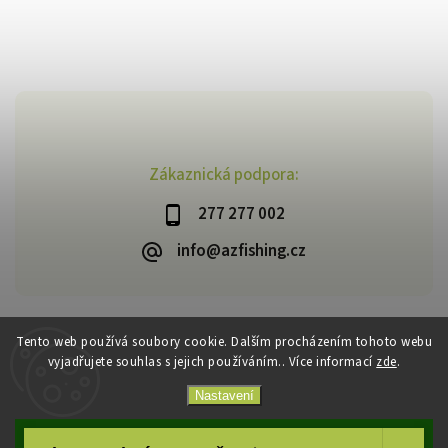
Zákaznická podpora:
277 277 002
info@azfishing.cz
Tento web používá soubory cookie. Dalším procházením tohoto webu
vyjadřujete souhlas s jejich používáním.. Více informací
zde
.
Copyright 2026
AzFishing.cz
. Všechna práva vyhrazena.
Vytvořil
Shoptet
| Design
Shoptak.cz
Nastavení
Souhlasím