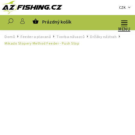
CZK
Prázdný košík
Hledat
Domů
Feeder a plavaná
Tvorba návazců
Držáky nástrah
/
/
/
/
Mikado Stopery Method Feeder - Push Stop