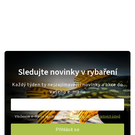
Sledujte novinky v rybaření
Každý týden ty nejzajímavější novinky a akce do
Vašeho e-mailu
Vložením e-mailu souhlasíte s
podmínkami ochrany osobních údajů
Přihlásit se