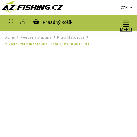
CZK
Prázdný košík
Hledat
Domů
Feeder a plavaná
Pruty Matchové
/
/
/
Mikado Prut Nihonto Mini Float 3,9m 10-40g 9-díl