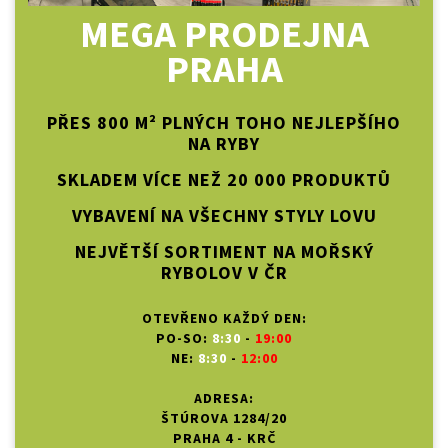
MEGA PRODEJNA
PRAHA
PŘES 800 M² PLNÝCH TOHO NEJLEPŠÍHO
NA RYBY
SKLADEM VÍCE NEŽ 20 000 PRODUKTŮ
VYBAVENÍ NA VŠECHNY STYLY LOVU
NEJVĚTŠÍ SORTIMENT NA MOŘSKÝ
RYBOLOV V ČR
OTEVŘENO KAŽDÝ DEN:
PO-SO:
8:30
-
19:00
NE:
8:30
-
12:00
ADRESA:
ŠTÚROVA 1284/20
PRAHA 4 - KRČ