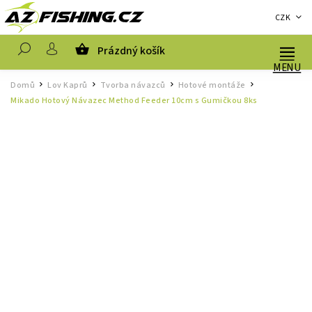
CZK
Prázdný košík
Hledat
Domů
Lov Kaprů
Tvorba návazců
Hotové montáže
/
/
/
/
Mikado Hotový Návazec Method Feeder 10cm s Gumičkou 8ks