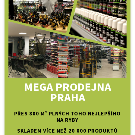
MEGA PRODEJNA
PRAHA
PŘES 800 M² PLNÝCH TOHO NEJLEPŠÍHO
NA RYBY
SKLADEM VÍCE NEŽ 20 000 PRODUKTŮ