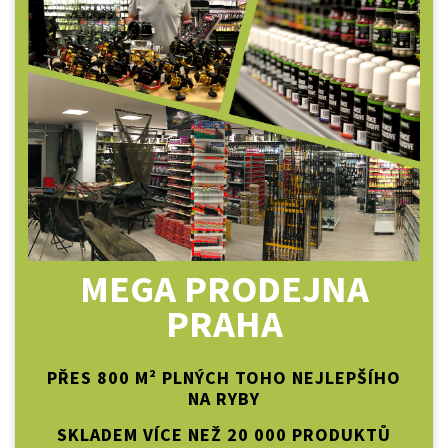
MEGA PRODEJNA
PRAHA
PŘES 800 M² PLNÝCH TOHO NEJLEPŠÍHO
NA RYBY
SKLADEM VÍCE NEŽ 20 000 PRODUKTŮ