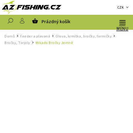
CZK
Prázdný košík
Hledat
Domů
Feeder a plavaná
Olova, krmítka, bročky, formičky
/
/
/
Bročky, Torpily
Mikado Bročky Jemné
/