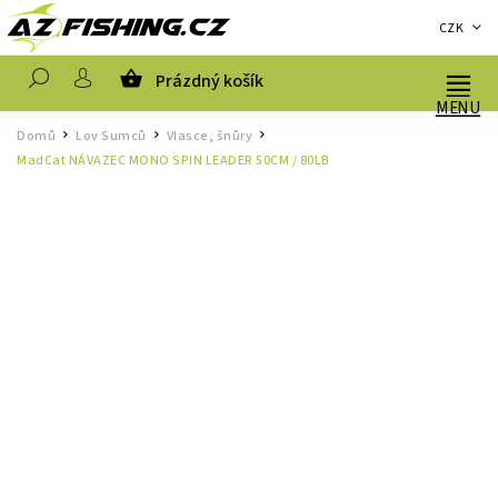
CZK
Prázdný košík
Hledat
Domů
Lov Sumců
Vlasce, šnůry
/
/
/
MadCat NÁVAZEC MONO SPIN LEADER 50CM / 80LB