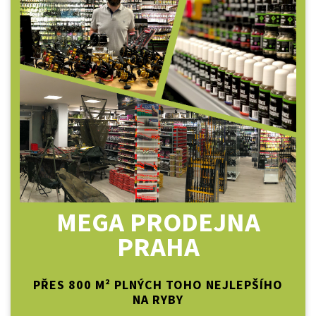
MEGA PRODEJNA
PRAHA
PŘES 800 M² PLNÝCH TOHO NEJLEPŠÍHO
NA RYBY