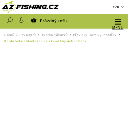
CZK
Prázdný košík
Hledat
Domů
Lov Kaprů
Tvorba návazců
Převleky, korálky, hadičky
/
/
/
/
Korda Set na Montáže Basix Lead Clip Action Pack