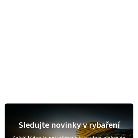
Sledujte novinky v rybaření
Každý týden ty nejzajímavější novinky a akce do