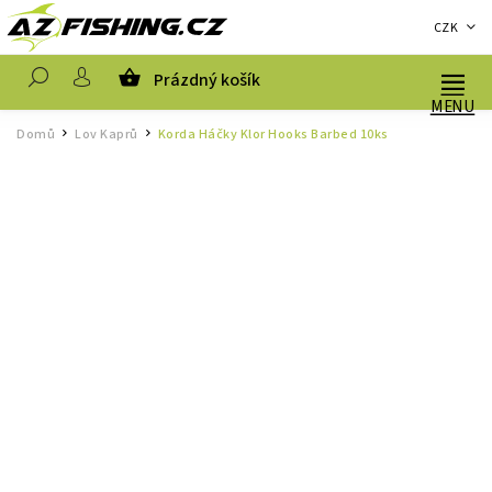
CZK
Prázdný košík
Hledat
Domů
Lov Kaprů
Korda Háčky Klor Hooks Barbed 10ks
/
/