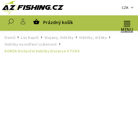
CZK
Prázdný košík
Hledat
Domů
Lov Kaprů
Stojany, Vidličky
Vidličky, držáky
/
/
/
/
Vidličky na měření vzálenosti
/
KORDA Distanční Vidličky Distance STICKS