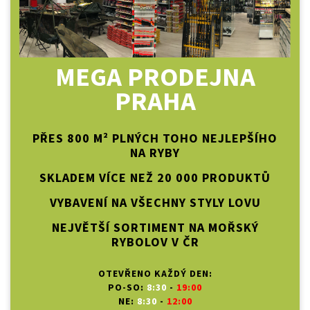
MEGA PRODEJNA
PRAHA
PŘES 800 M² PLNÝCH TOHO NEJLEPŠÍHO
NA RYBY
SKLADEM VÍCE NEŽ 20 000 PRODUKTŮ
VYBAVENÍ NA VŠECHNY STYLY LOVU
NEJVĚTŠÍ SORTIMENT NA MOŘSKÝ
RYBOLOV V ČR
OTEVŘENO KAŽDÝ DEN:
PO-SO:
8:30
-
19:00
NE:
8:30
-
12:00