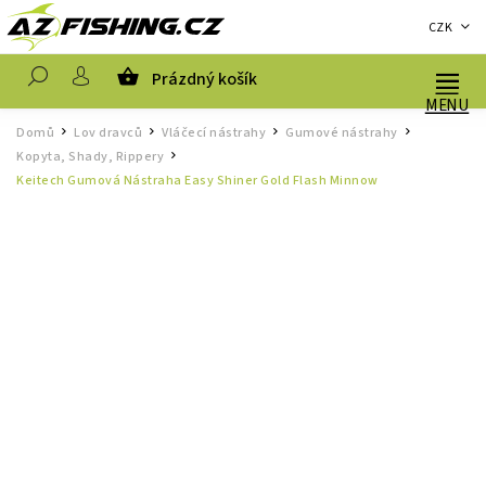
CZK
Prázdný košík
Hledat
Domů
Lov dravců
Vláčecí nástrahy
Gumové nástrahy
/
/
/
/
Kopyta, Shady, Rippery
/
Keitech Gumová Nástraha Easy Shiner Gold Flash Minnow