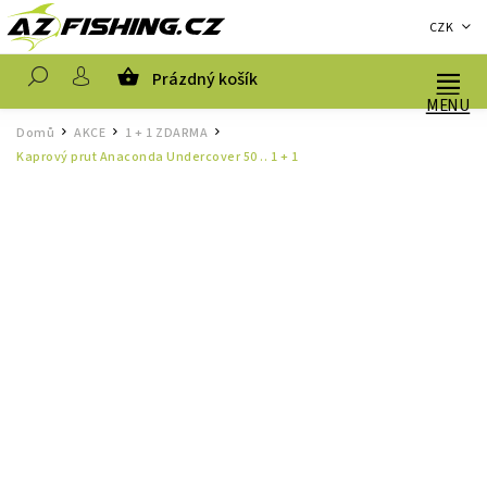
CZK
Prázdný košík
Hledat
Domů
AKCE
1 + 1 ZDARMA
/
/
/
Kaprový prut Anaconda Undercover 50 .. 1 + 1