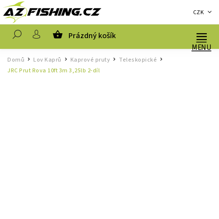
CZK
Prázdný košík
Hledat
Domů
Lov Kaprů
Kaprové pruty
Teleskopické
/
/
/
/
JRC Prut Rova 10ft 3m 3,25lb 2-díl