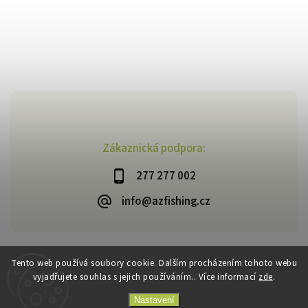
Zákaznická podpora:
277 277 002
info@azfishing.cz
Tento web používá soubory cookie. Dalším procházením tohoto webu
vyjadřujete souhlas s jejich používáním.. Více informací
zde
.
Copyright 2026
AzFishing.cz
. Všechna práva vyhrazena.
Vytvořil
Shoptet
| Design
Shoptak.cz
Nastavení