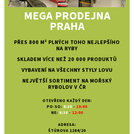
MEGA PRODEJNA
PRAHA
PŘES 800 M² PLNÝCH TOHO NEJLEPŠÍHO
NA RYBY
SKLADEM VÍCE NEŽ 20 000 PRODUKTŮ
VYBAVENÍ NA VŠECHNY STYLY LOVU
NEJVĚTŠÍ SORTIMENT NA MOŘSKÝ
RYBOLOV V ČR
OTEVŘENO KAŽDÝ DEN:
PO-SO:
8:30
-
19:00
NE:
8:30
-
12:00
ADRESA:
ŠTÚROVA 1284/20