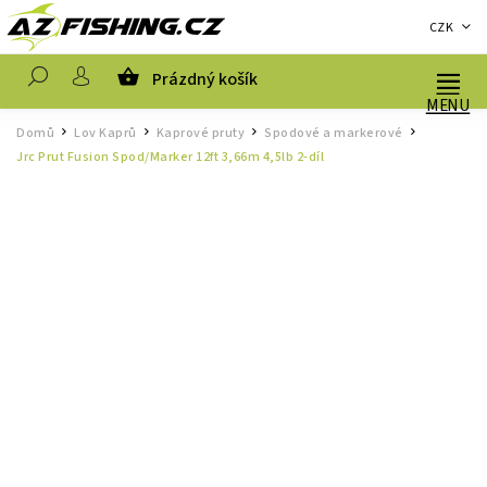
CZK
Prázdný košík
Hledat
Domů
Lov Kaprů
Kaprové pruty
Spodové a markerové
/
/
/
/
Jrc Prut Fusion Spod/Marker 12ft 3,66m 4,5lb 2-díl