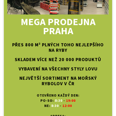
MEGA PRODEJNA
PRAHA
PŘES 800 M² PLNÝCH TOHO NEJLEPŠÍHO
NA RYBY
SKLADEM VÍCE NEŽ 20 000 PRODUKTŮ
VYBAVENÍ NA VŠECHNY STYLY LOVU
NEJVĚTŠÍ SORTIMENT NA MOŘSKÝ
RYBOLOV V ČR
OTEVŘENO KAŽDÝ DEN:
PO-SO:
8:30
-
19:00
NE:
8:30
-
12:00