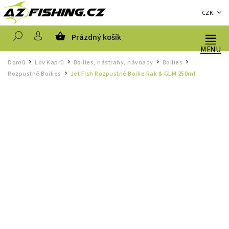
CZK
Prázdný košík
Hledat
Domů
Lov Kaprů
Boilies, nástrahy, návnady
Boilies
/
/
/
/
Rozpustné Boilies
Jet Fish Rozpustné Boilie Rak & GLM 250ml
/