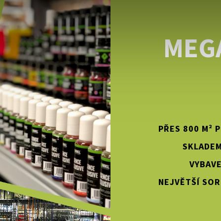
MEG
PŘES 800 M² 
SKLADEM
VYBAVE
NEJVĚTŠÍ SOR