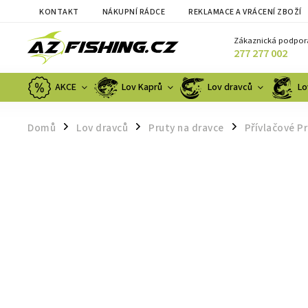
KONTAKT
NÁKUPNÍ RÁDCE
REKLAMACE A VRÁCENÍ ZBOŽÍ
Zákaznická podpor
277 277 002
AKCE
Lov Kaprů
Lov dravců
Lo
Domů
Lov dravců
Pruty na dravce
Přívlačové P
/
/
/