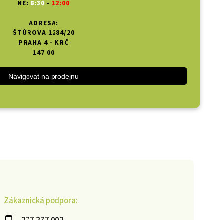
NE:
8:30
-
12:00
ADRESA:
ŠTÚROVA 1284/20
PRAHA 4 - KRČ
147 00
Navigovat na prodejnu
Zákaznická podpora: