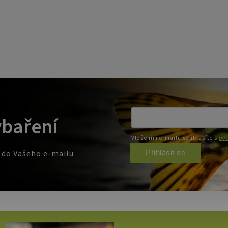
ybaření
Vložením e-mailu souhlasíte s
pod
Přihlásit se
e do Vašeho e-mailu