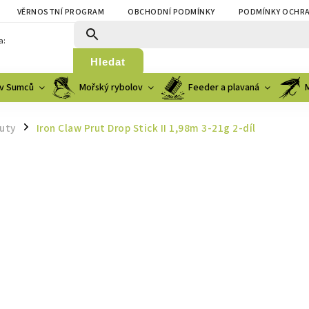
VĚRNOSTNÍ PROGRAM
OBCHODNÍ PODMÍNKY
PODMÍNKY OCHRA
a:
Hledat
v Sumců
Mořský rybolov
Feeder a plavaná
ruty
Iron Claw Prut Drop Stick II 1,98m 3-21g 2-díl
/