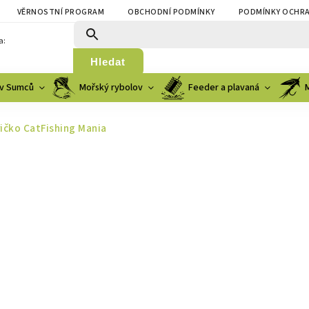
VĚRNOSTNÍ PROGRAM
OBCHODNÍ PODMÍNKY
PODMÍNKY OCHRA
a:
Hledat
v Sumců
Mořský rybolov
Feeder a plavaná
ičko CatFishing Mania