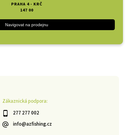
PRAHA 4 - KRČ
147 00
Navigovat na prodejnu
Zákaznická podpora:
277 277 002
info@azfishing.cz