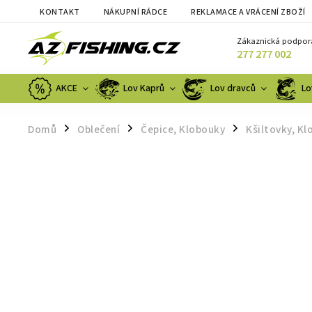
KONTAKT
NÁKUPNÍ RÁDCE
REKLAMACE A VRÁCENÍ ZBOŽÍ
Zákaznická podpor
277 277 002
AKCE
Lov Kaprů
Lov dravců
Lo
Domů
Oblečení
Čepice, Klobouky
Kšiltovky, K
/
/
/