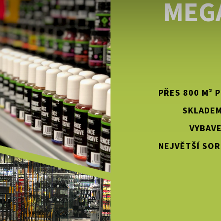
MEG
PŘES 800 M² 
SKLADEM
VYBAVE
NEJVĚTŠÍ SOR