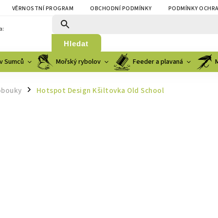
VĚRNOSTNÍ PROGRAM
OBCHODNÍ PODMÍNKY
PODMÍNKY OCHRA
a:
Hledat
v Sumců
Mořský rybolov
Feeder a plavaná
lobouky
Hotspot Design Kšiltovka Old School
/