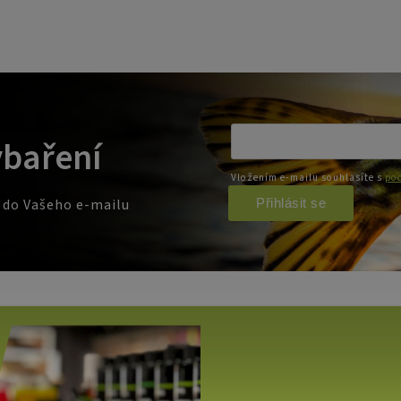
ybaření
Vložením e-mailu souhlasíte s
pod
Přihlásit se
e do Vašeho e-mailu