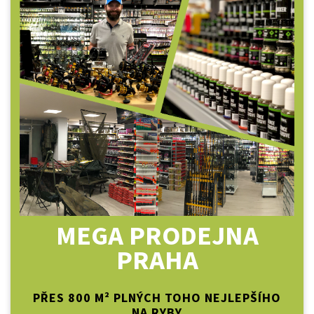
MEGA PRODEJNA
PRAHA
PŘES 800 M² PLNÝCH TOHO NEJLEPŠÍHO
NA RYBY