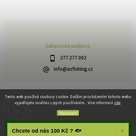
Zákaznická podpora:
277 277 002
info@azfishing.cz
Tento web používá soubory cookie. Dalším procházením tohoto webu
vyjadřujete souhlas s jejich používáním.. Více informací
zde
.
Copyright 2026
AzFishing.cz
. Všechna práva vyhrazena.
Vytvořil
Shoptet
| Design
Shoptak.cz
Nastavení
Souhlasím
Chcete od nás 100 Kč ? 🐟
×