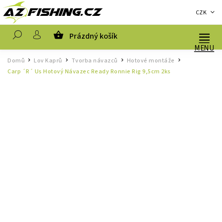
CZK
Prázdný košík
Hledat
Domů
Lov Kaprů
Tvorba návazců
Hotové montáže
/
/
/
/
Carp ´R´ Us Hotový Návazec Ready Ronnie Rig 9,5cm 2ks