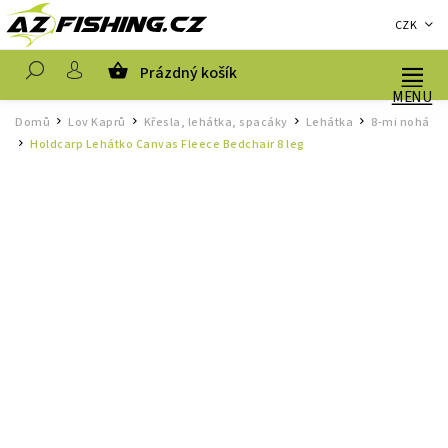
CZK
Prázdný košík
Hledat
Domů
Lov Kaprů
Křesla, lehátka, spacáky
Lehátka
8-mi nohá
/
/
/
/
Holdcarp Lehátko Canvas Fleece Bedchair 8 leg
/