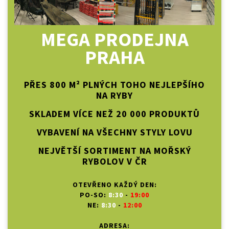
MEGA PRODEJNA
PRAHA
PŘES 800 M² PLNÝCH TOHO NEJLEPŠÍHO
NA RYBY
SKLADEM VÍCE NEŽ 20 000 PRODUKTŮ
VYBAVENÍ NA VŠECHNY STYLY LOVU
NEJVĚTŠÍ SORTIMENT NA MOŘSKÝ
RYBOLOV V ČR
OTEVŘENO KAŽDÝ DEN:
PO-SO:
8:30
-
19:00
NE:
8:30
-
12:00
ADRESA: