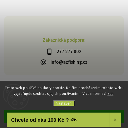
Zákaznická podpora:
277 277 002
info@azfishing.cz
Tento web používá soubory cookie. Dalším procházením tohoto webu
vyjadřujete souhlas s jejich používáním.. Více informací
zde
.
Copyright 2026
AzFishing.cz
. Všechna práva vyhrazena.
Vytvořil
Shoptet
| Design
Shoptak.cz
Nastavení
Souhlasím
Chcete od nás 100 Kč ? 🐟
×