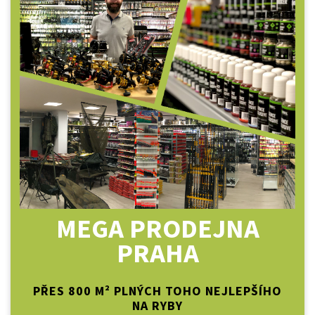
MEGA PRODEJNA
PRAHA
PŘES 800 M² PLNÝCH TOHO NEJLEPŠÍHO
NA RYBY