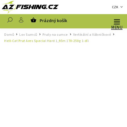
CZK
Prázdný košík
Hledat
Domů
Lov Sumců
Pruty na sumce
Vertikální a Vábničkové
/
/
/
/
Hell-Cat Prut Ares Special Hard 1,95m 170-250g 1-díl