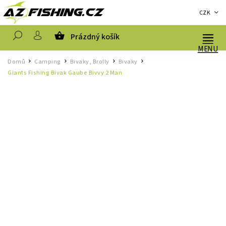
CZK
Prázdný košík
Hledat
Domů
Camping
Bivaky, Brolly
Bivaky
/
/
/
/
Giants Fishing Bivak Gaube Bivvy 2 Man