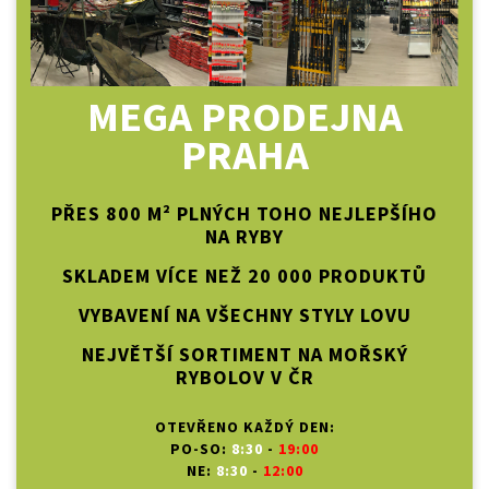
MEGA PRODEJNA
PRAHA
PŘES 800 M² PLNÝCH TOHO NEJLEPŠÍHO
NA RYBY
SKLADEM VÍCE NEŽ 20 000 PRODUKTŮ
VYBAVENÍ NA VŠECHNY STYLY LOVU
NEJVĚTŠÍ SORTIMENT NA MOŘSKÝ
RYBOLOV V ČR
OTEVŘENO KAŽDÝ DEN:
PO-SO:
8:30
-
19:00
NE:
8:30
-
12:00