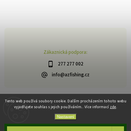
Zákaznická podpora:
277 277 002
info@azfishing.cz
Tento web používá soubory cookie. Dalším procházením tohoto webu
vyjadřujete souhlas s jejich používáním.. Více informací
zde
.
Copyright 2026
AzFishing.cz
. Všechna práva vyhrazena.
Vytvořil
Shoptet
| Design
Shoptak.cz
Nastavení
Souhlasím