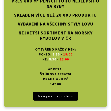
PŘES 800 M² PLNÝCH TOHO NEJLEPŠÍHO
NA RYBY
SKLADEM VÍCE NEŽ 20 000 PRODUKTŮ
VYBAVENÍ NA VŠECHNY STYLY LOVU
NEJVĚTŠÍ SORTIMENT NA MOŘSKÝ
RYBOLOV V ČR
OTEVŘENO KAŽDÝ DEN:
PO-SO:
8:30
-
19:00
NE:
8:30
-
12:00
ADRESA:
ŠTÚROVA 1284/20
PRAHA 4 - KRČ
147 00
Navigovat na prodejnu