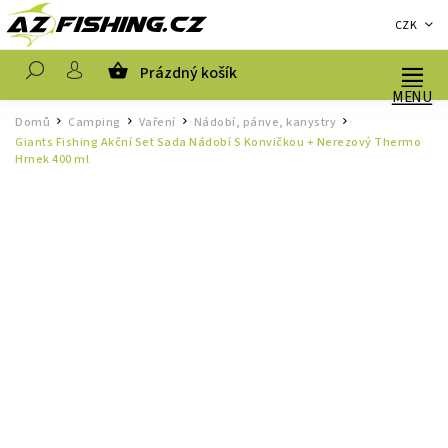
CZK
Prázdný košík
Hledat
Domů
Camping
Vaření
Nádobí, pánve, kanystry
/
/
/
/
Giants Fishing Akční Set Sada Nádobí S Konvičkou + Nerezový Thermo
Hrnek 400 ml