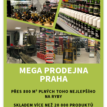
MEGA PRODEJNA
PRAHA
PŘES 800 M² PLNÝCH TOHO NEJLEPŠÍHO
NA RYBY
SKLADEM VÍCE NEŽ 20 000 PRODUKTŮ