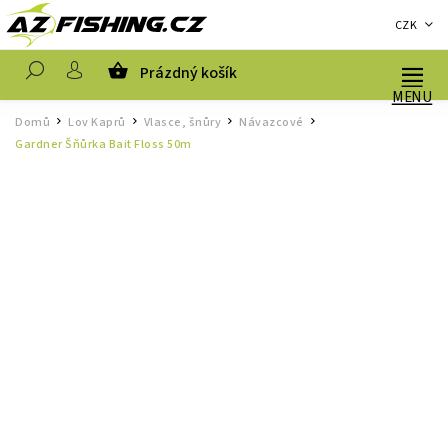
CZK
Prázdný košík
Hledat
Domů
Lov Kaprů
Vlasce, šnůry
Návazcové
/
/
/
/
Gardner Šňůrka Bait Floss 50m