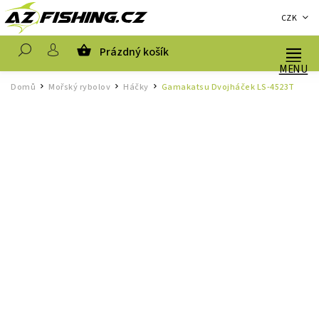
CZK
Prázdný košík
Hledat
Domů
Mořský rybolov
Háčky
Gamakatsu Dvojháček LS-4523T
/
/
/