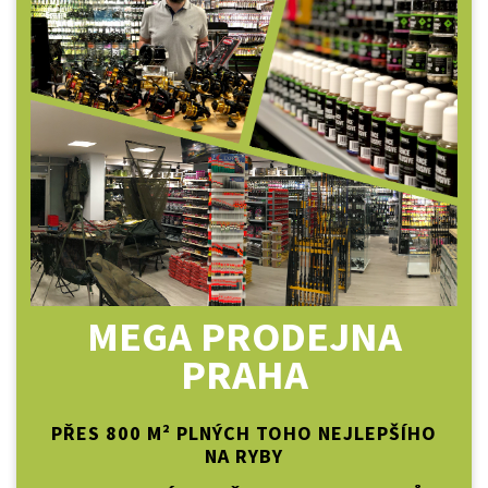
MEGA PRODEJNA
PRAHA
PŘES 800 M² PLNÝCH TOHO NEJLEPŠÍHO
NA RYBY