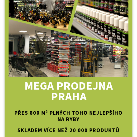
MEGA PRODEJNA
PRAHA
PŘES 800 M² PLNÝCH TOHO NEJLEPŠÍHO
NA RYBY
SKLADEM VÍCE NEŽ 20 000 PRODUKTŮ