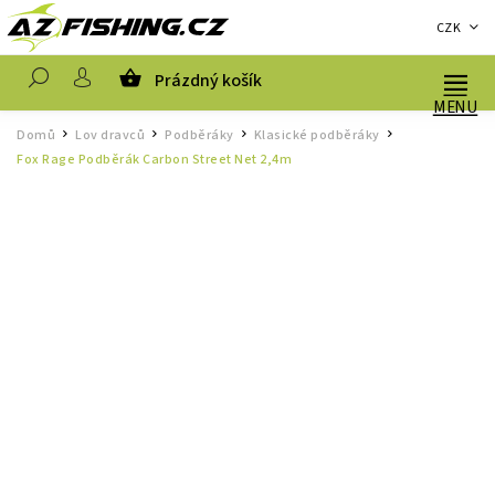
CZK
Prázdný košík
Hledat
Domů
Lov dravců
Podběráky
Klasické podběráky
/
/
/
/
Fox Rage Podběrák Carbon Street Net 2,4m