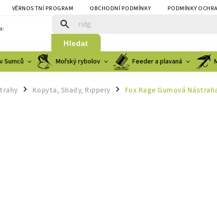
VĚRNOSTNÍ PROGRAM
OBCHODNÍ PODMÍNKY
PODMÍNKY OCHRA
a:
Hledat
v Sumců
Mořský rybolov
Feeder a plavaná
trahy
Kopyta, Shady, Rippery
Fox Rage Gumová Nástraha
/
/