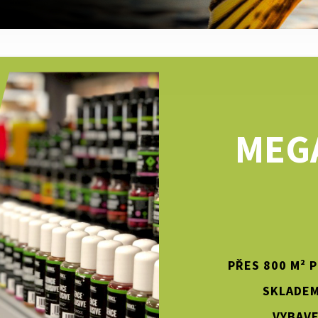
MEG
PŘES 800 M² 
SKLADEM
VYBAVE