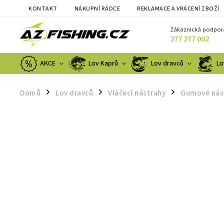
KONTAKT
NÁKUPNÍ RÁDCE
REKLAMACE A VRÁCENÍ ZBOŽÍ
Zákaznická podpor
277 277 002
AKCE
Lov Kaprů
Lov dravců
Lo
Domů
Lov dravců
Vláčecí nástrahy
Gumové nás
/
/
/