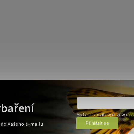
ybaření
Vložením e-mailu souhlasíte s
pod
Přihlásit se
e do Vašeho e-mailu