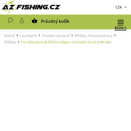
CZK
Prázdný košík
Hledat
Domů
Lov Kaprů
Tvorba návazců
Šňůrky, fluorocarbony
/
/
/
/
Šňůrky
Fox Návazcová Šňůrka Edges Camotex Semi Stiff 20m
/