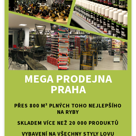
MEGA PRODEJNA
PRAHA
PŘES 800 M² PLNÝCH TOHO NEJLEPŠÍHO
NA RYBY
SKLADEM VÍCE NEŽ 20 000 PRODUKTŮ
VYBAVENÍ NA VŠECHNY STYLY LOVU